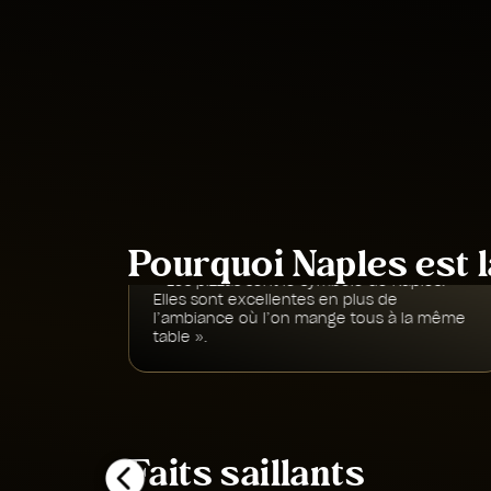
Bien que la ville soit ancienne, ses sites et ses
restaurants sont loin d’être démodés, car ce
port panoramique abrite le plus grand
nombre de restaurants d’Italie reconnus par
le Guide Michelin.
Pourquoi Naples est 
avourer
« Les pizzas sont le symbole de Naples.
ournée
Elles sont excellentes en plus de
icieuses
l’ambiance où l’on mange tous à la même
n spritz
table ».
ite de
Michelle
eloppement
Faits saillants