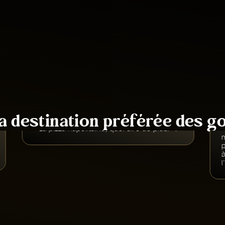
•
Régalez-vous avec une pizza napolitaine, née à Naples
•
Une histoire et une culture qui s’étendent sur plus de 2
600 ans
•
Le centre historique de la ville est inscrit au patrimoine
mondial de l’UNESCO
la destination préférée des 
« La pizza napolitaine, quoi dire de plus! ».
«
p
à
l