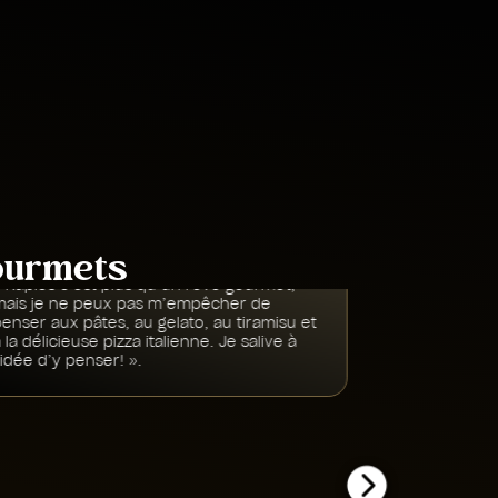
Location
Europe du Sud
gourmets
 Naples c’est plus qu’un rêve gourmet,
« L’efferves
mais je ne peux pas m’empêcher de
retrouvaien
enser aux pâtes, au gelato, au tiramisu et
avons savo
 la délicieuse pizza italienne. Je salive à
inoubliable 
’idée d’y penser! ».
Direc