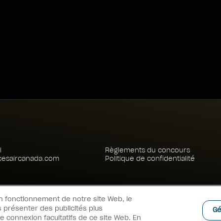
apour
New York
Pa
apour
New York
Fr
l
Règlements du concours
cesaircanada.com
Politique de confidentialité
n fonctionnement de notre site Web, le
s présenter des publicités plus
Gé
 connexion facultatifs de ce site Web. En